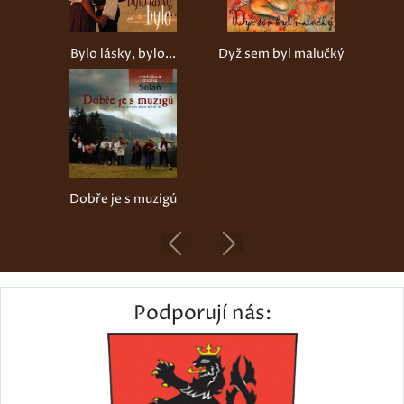
Bylo lásky, bylo...
Dyž sem byl malučký
Dobře je s muzigú
Previous
Next
Podporují nás: