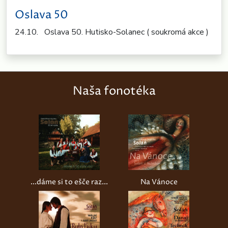
Oslava 50
24.10. Oslava 50. Hutisko-Solanec ( soukromá akce )
Naša fonotéka
...dáme si to ešče raz...
Na Vánoce