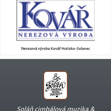
Nerezová výroba Kovář Hutisko-Solanec
Soláň cimbálová muzika &