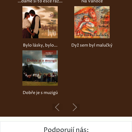
...dáme si to ešče raz...
Na Vánoce
Bylo lásky, bylo...
Dyž sem byl malučký
Dobře je s muzigú
Previous
Next
Podporují nás: