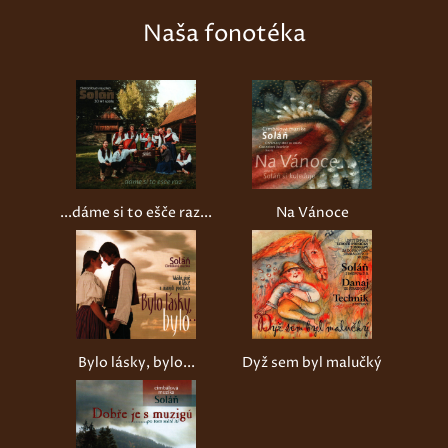
Naša fonotéka
...dáme si to ešče raz...
Na Vánoce
Bylo lásky, bylo...
Dyž sem byl malučký