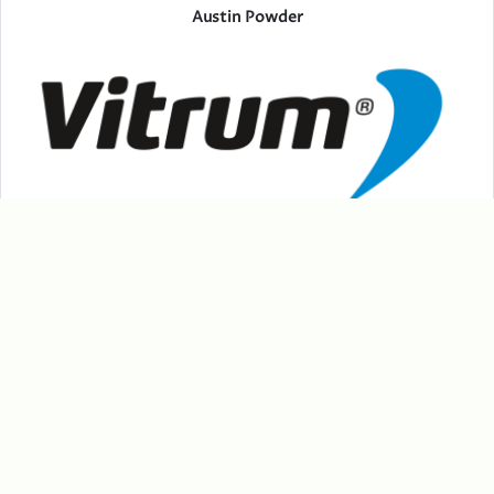
Austin Powder
Vitrum
Nerezová výroba Kovář Hutisko-Solanec