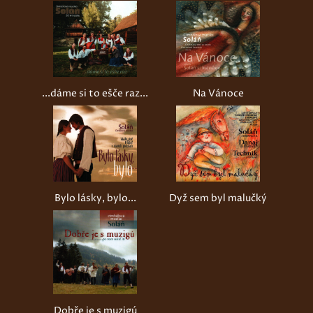
...dáme si to ešče raz...
Na Vánoce
Bylo lásky, bylo...
Dyž sem byl malučký
Dobře je s muzigú