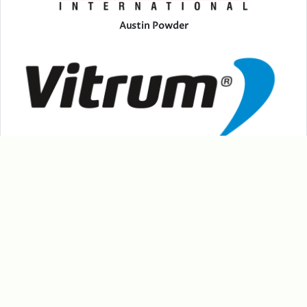
Austin Powder
Vitrum
Nerezová výroba Kovář Hutisko-Solanec