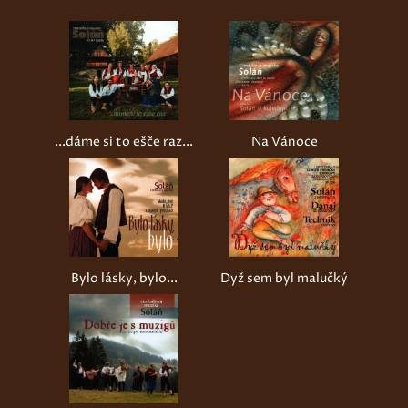
...dáme si to ešče raz...
Na Vánoce
Bylo lásky, bylo...
Dyž sem byl malučký