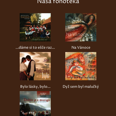
Naša fonotéka
...dáme si to ešče raz...
Na Vánoce
Bylo lásky, bylo...
Dyž sem byl malučký