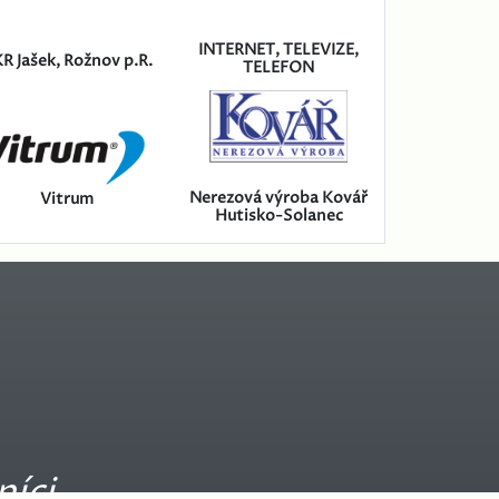
INTERNET, TELEVIZE,
R Jašek, Rožnov p.R.
TELEFON
Nerezová výroba Kovář
Vitrum
Hutisko-Solanec
níci