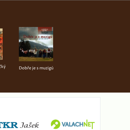
čký
Dobře je s muzigú