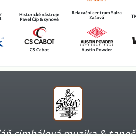
Relaxační centrum Salza
v
Historické nástroje
TK
Zašová
R.
Pavel Číp & synové
CS Cabot
Austin Powder
áň cimbálová muzika & taneč