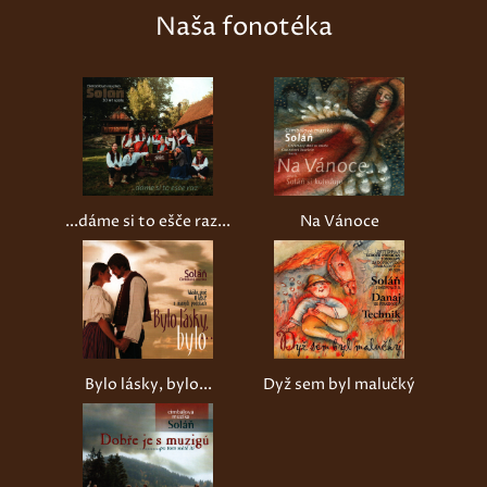
Naša fonotéka
...dáme si to ešče raz...
Na Vánoce
Bylo lásky, bylo...
Dyž sem byl malučký