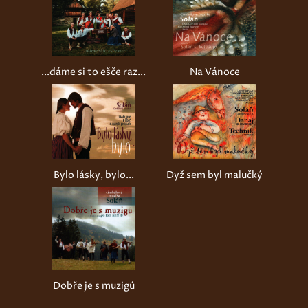
...dáme si to ešče raz...
Na Vánoce
Bylo lásky, bylo...
Dyž sem byl malučký
Dobře je s muzigú