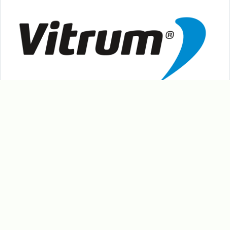
Vitrum
Nerezová výroba Kovář Hutisko-Solanec