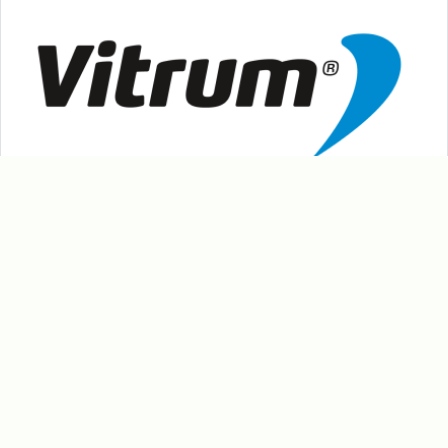
Vitrum
Nerezová výroba Kovář Hutisko-Solanec