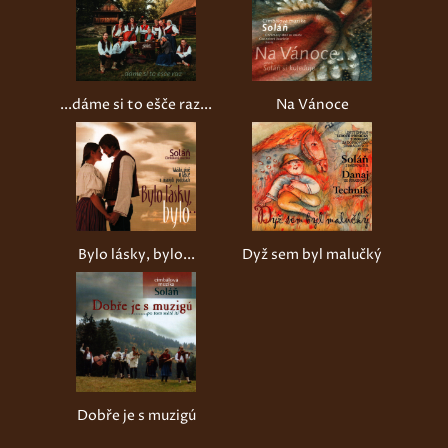
...dáme si to ešče raz...
Na Vánoce
Bylo lásky, bylo...
Dyž sem byl malučký
Dobře je s muzigú