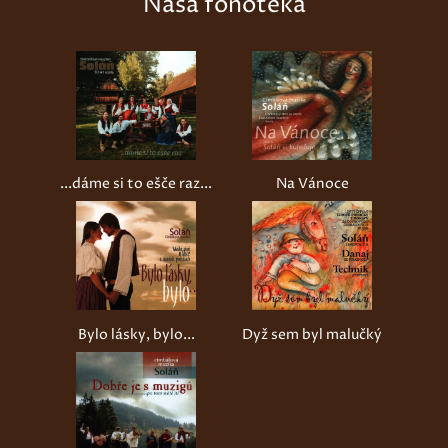
Naša fonotéka
...dáme si to ešče raz...
Na Vánoce
Bylo lásky, bylo...
Dyž sem byl malučký