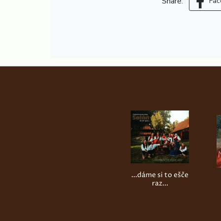
Share:
Fac
...dáme si to ešče
raz...