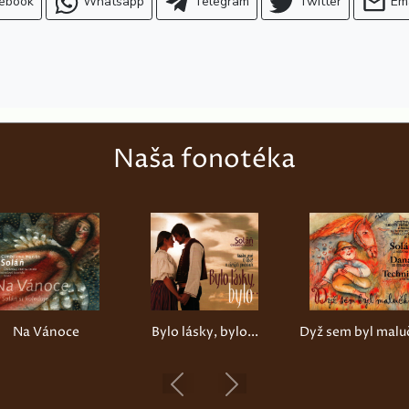
ebook
Whatsapp
Telegram
Twitter
Em
Naša fonotéka
Na Vánoce
Bylo lásky, bylo...
Dyž sem byl malu
Previous
Next