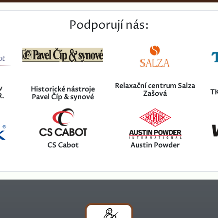
Podporují nás:
Relaxační centrum Salza
v
Historické nástroje
TK
Zašová
R.
Pavel Číp & synové
CS Cabot
Austin Powder