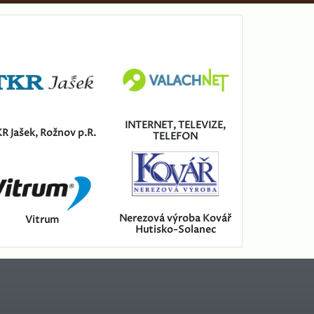
INTERNET, TELEVIZE,
R Jašek, Rožnov p.R.
TELEFON
Nerezová výroba Kovář
Vitrum
Hutisko-Solanec