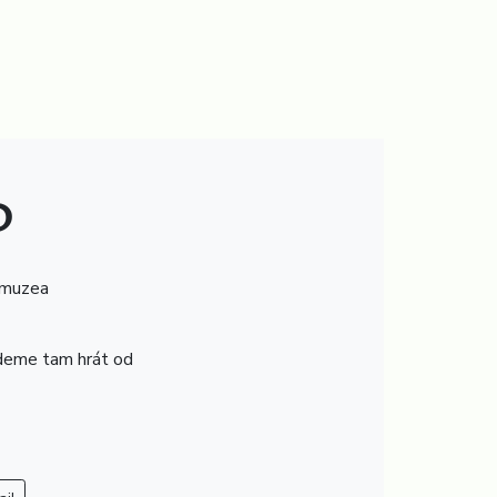
P
 muzea
deme tam hrát od