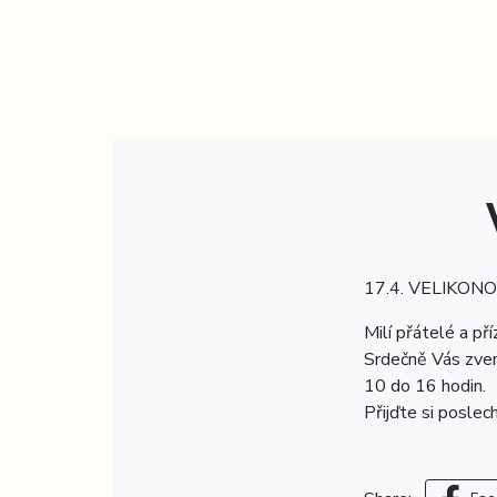
17.4. VELIKONOČ
Milí přátelé a příz
Srdečně Vás zve
10 do 16 hodin.
Přijďte si poslec