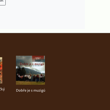
ail
čký
Dobře je s muzigú