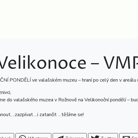
Velikonoce – VM
NÍ PONDĚLÍ ve valašském muzeu – hraní po celý den v areálu
nivci,
me do valašského muzea v Rožnově na Velikonoční pondělí – bu
hnout….zazpívat….i zatančit …těšíme se!