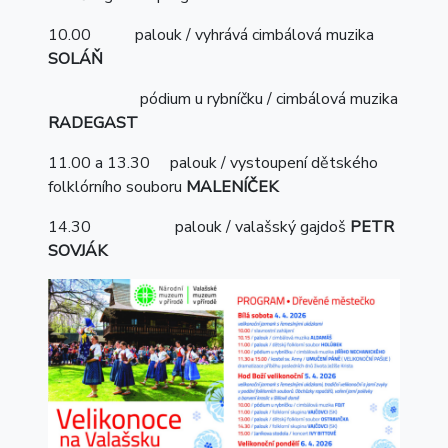
10.00 palouk / vyhrává cimbálová muzika
SOLÁŇ
pódium u rybníčku / cimbálová muzika
RADEGAST
11.00 a 13.30 palouk / vystoupení dětského
folklórního souboru
MALENÍČEK
14.30 palouk / valašský gajdoš
PETR
SOVJÁK