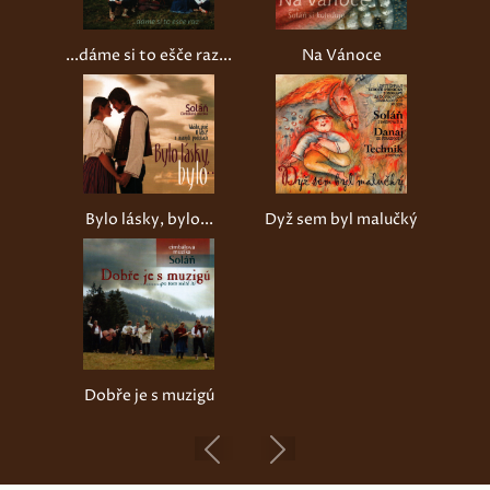
...dáme si to ešče raz...
Na Vánoce
Bylo lásky, bylo...
Dyž sem byl malučký
Dobře je s muzigú
Previous
Next