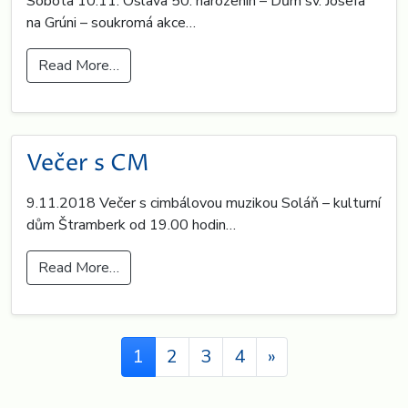
Sobota 10.11. Oslava 50. narozenin – Dům sv. Josefa
na Grúni – soukromá akce…
Read More…
Večer s CM
9.11.2018 Večer s cimbálovou muzikou Soláň – kulturní
dům Štramberk od 19.00 hodin…
Read More…
Posts navigation
1
2
3
4
»