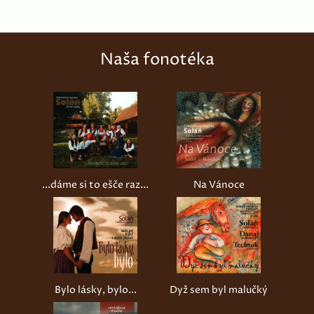
Naša fonotéka
...dáme si to ešče raz...
Na Vánoce
Bylo lásky, bylo...
Dyž sem byl malučký